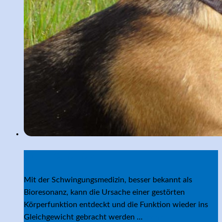
BIORESONANZ
Mit der Schwingungsmedizin, besser bekannt als
Bioresonanz, kann die Ursache einer gestörten
Körperfunktion entdeckt und die Funktion wieder ins
Gleichgewicht gebracht werden ...
mehr