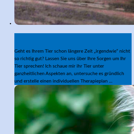
BEHANDLUNGSMETHODEN
Geht es Ihrem Tier schon längere Zeit „irgendwie“ nicht
so richtig gut? Lassen Sie uns über Ihre Sorgen um Ihr
Tier sprechen! Ich schaue mir ihr Tier unter
ganzheitlichen Aspekten an, untersuche es gründlich
und erstelle einen individuellen Therapieplan ...
mehr