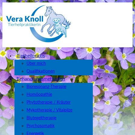
Tierheilpraxis
Über mich
Qualifikationen
Behandlungsmethoden
Bioresonanz-Therapie
Homöopathie
Phytotherapie / Kräuter
Mykotherapie / Vitalpilze
Blutegeltherapie
Psychosomatik
Energetik